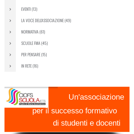
EVENTI (13)
LA VOCE DELL'ASSOCIAZIONE (49)
NORMATIVA (61)
SCUOLE FMA (45)
PER PENSARE (15)
IN RETE (16)
Un'associazione
per il successo formativo
di studenti e docenti