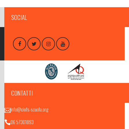
SOCIAL
CONTATTI
info@ciofs-scuola.org
06 57301893